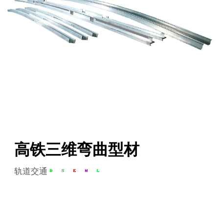
高铁三维弯曲型材
轨道交通